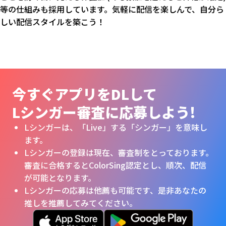
等の仕組みも採用しています。気軽に配信を楽しんで、自分ら
しい配信スタイルを築こう！
今すぐアプリをDLして
Lシンガー審査に
応募しよう!
Lシンガーは、「Live」する「シンガー」を意味し
ます。
Lシンガーの登録は現在、審査制をとっております。
審査に合格するとColorSing認定とし、順次、配信
が可能となります。
Lシンガーの応募は他薦も可能です、是非あなたの
推しを推薦してみてください。